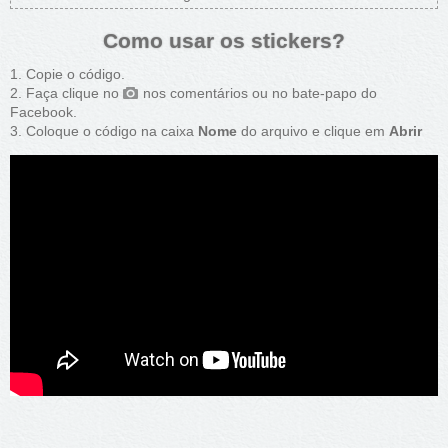
Como usar os stickers?
Copie o código.
Faça clique no
nos comentários ou no bate-papo do
Facebook.
Coloque o código na caixa
Nome
do arquivo e clique em
Abrir