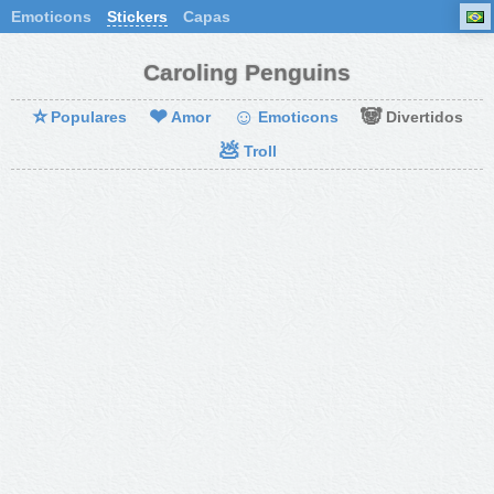
Emoticons
Stickers
Capas
Caroling Penguins
⭐
❤
☺
🐼
Populares
Amor
Emoticons
Divertidos
💩
Troll