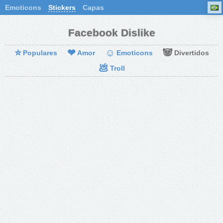
Emoticons
Stickers
Capas
Facebook Dislike
⭐
❤
☺
🐼
Populares
Amor
Emoticons
Divertidos
💩
Troll