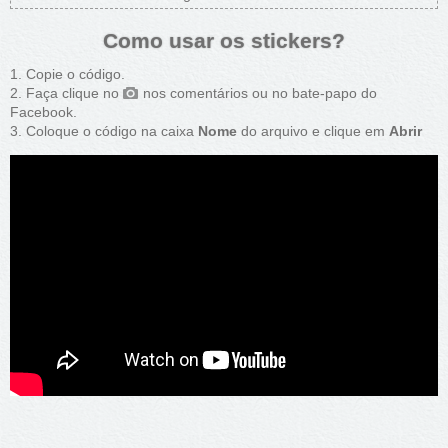
Como usar os stickers?
Copie o código.
Faça clique no
nos comentários ou no bate-papo do
Facebook.
Coloque o código na caixa
Nome
do arquivo e clique em
Abrir