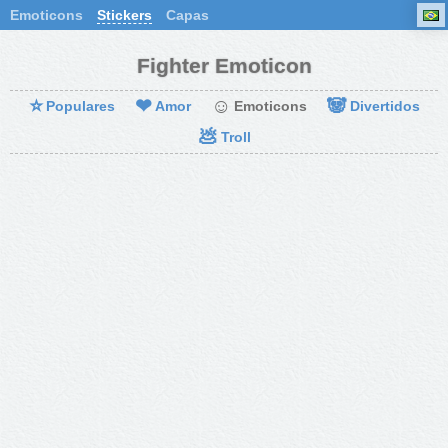
Emoticons
Stickers
Capas
Fighter Emoticon
⭐
❤
☺
🐼
Populares
Amor
Emoticons
Divertidos
💩
Troll