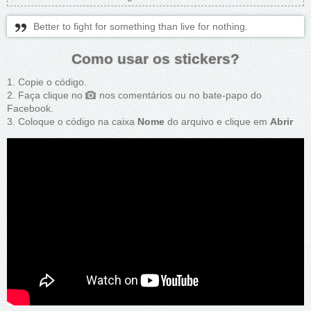
Better to fight for something than live for nothing.
Como usar os stickers?
Copie o código.
Faça clique no
nos comentários ou no bate-papo do
Facebook.
Coloque o código na caixa
Nome
do arquivo e clique em
Abrir