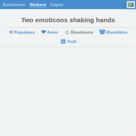
Emoticons
Stickers
Capas
Two emoticons shaking hands
⭐
❤
☺
🐼
Populares
Amor
Emoticons
Divertidos
💩
Troll