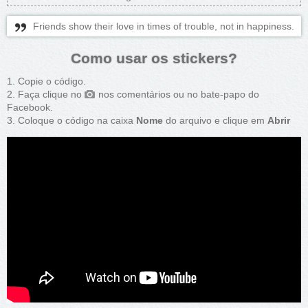
Friends show their love in times of trouble, not in happiness.
Como usar os stickers?
Copie o código.
Faça clique no
nos comentários ou no bate-papo do
Facebook.
Coloque o código na caixa
Nome
do arquivo e clique em
Abrir