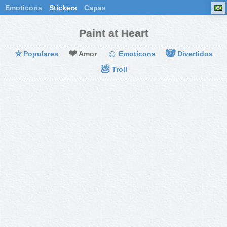
Emoticons
Stickers
Capas
Paint at Heart
⭐
❤
☺
🐼
Populares
Amor
Emoticons
Divertidos
💩
Troll