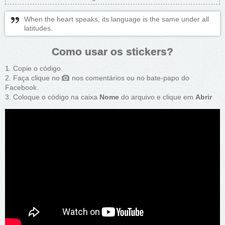
When the heart speaks, its language is the same under all
latitudes.
Como usar os stickers?
Copie o código.
Faça clique no
nos comentários ou no bate-papo do
Facebook.
Coloque o código na caixa
Nome
do arquivo e clique em
Abrir