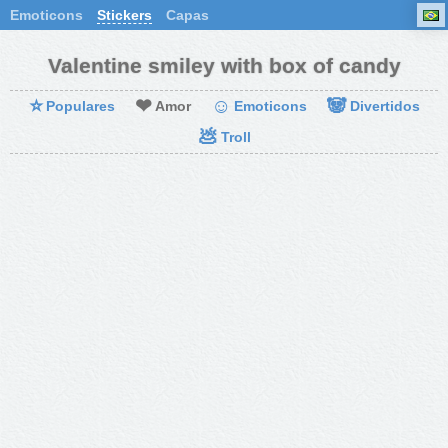
Emoticons
Stickers
Capas
Valentine smiley with box of candy
⭐
❤
☺
🐼
Populares
Amor
Emoticons
Divertidos
💩
Troll