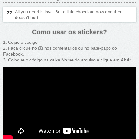
All you need is love. But a little chocolate now and then
doesn't hurt.
Como usar os stickers?
Copie o código.
Faça clique no
nos comentários ou no bate-papo do
Facebook.
Coloque o código na caixa
Nome
do arquivo e clique em
Abrir