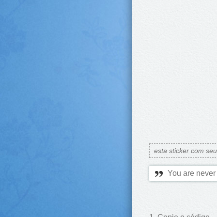
esta sticker com se
You are never 