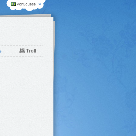
Portuguese
💩
s
Troll