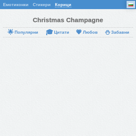
Емотиконки
Стикери
Корици
Christmas Champagne
🌟
🎓
💗
⛄
Популярни
Цитати
Любов
Забавни