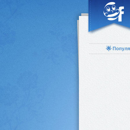
🌟
Популя