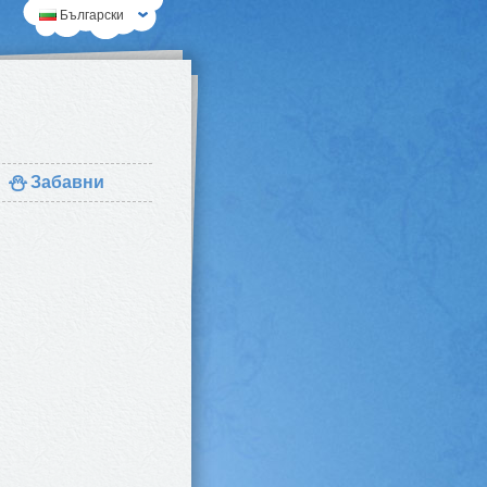
Български
⛄
Забавни