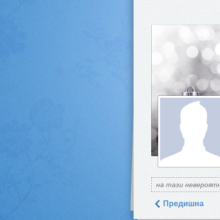
на тази невероятн
Предишна