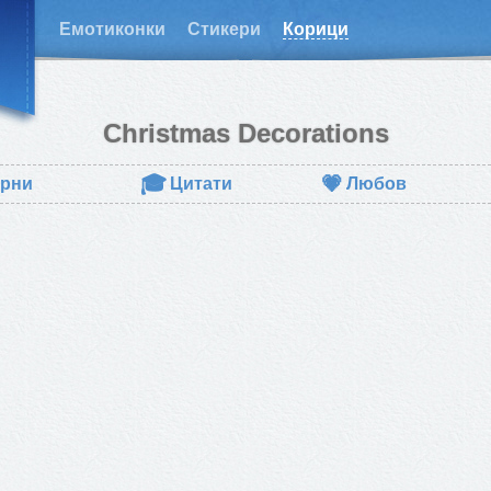
Емотиконки
Стикери
Корици
Christmas Decorations
🎓
💗
рни
Цитати
Любов