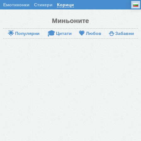
Емотиконки
Стикери
Корици
Миньоните
🌟
🎓
💗
⛄
Популярни
Цитати
Любов
Забавни