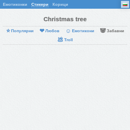
Емотиконки
Стикери
Корици
Christmas tree
⭐
❤
☺
🐼
Популярни
Любов
Емотикони
Забавни
💩
Troll