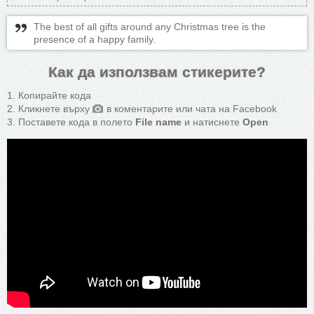
The best of all gifts around any Christmas tree is the
presence of a happy family.
Как да използвам стикерите?
Копирайте кода
Кликнете върху
в коментарите или чата на Facebook
Поставете кода в полето
File name
и натиснете
Open