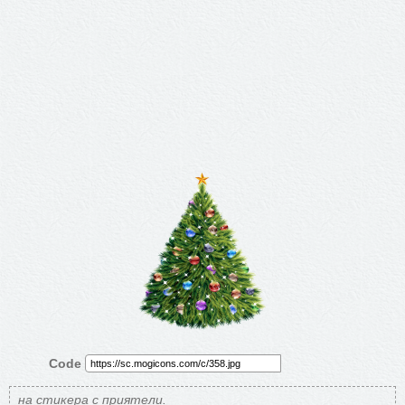
Code
на стикера с приятели.