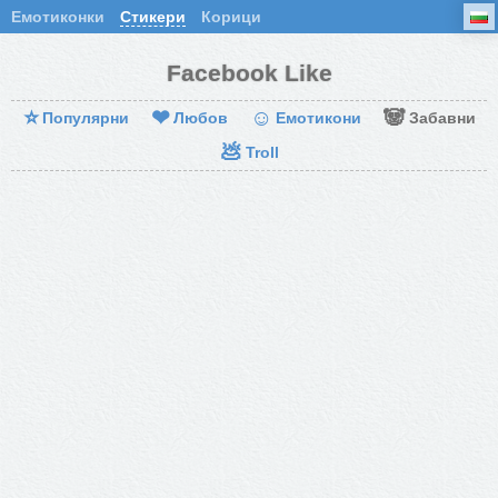
Емотиконки
Стикери
Корици
Facebook Like
⭐
❤
☺
🐼
Популярни
Любов
Емотикони
Забавни
💩
Troll