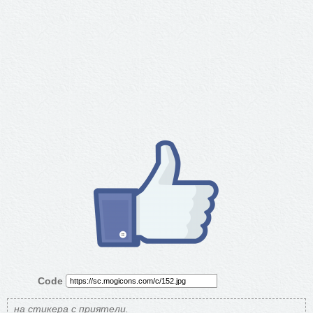
Code
на стикера с приятели.