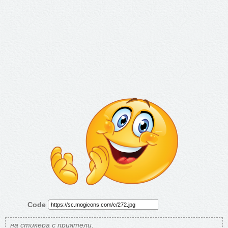
Code
на стикера с приятели.