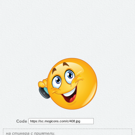
Code
на стикера с приятели.