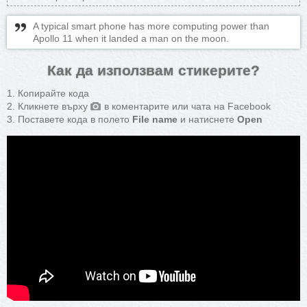
A typical smart phone has more computing power than
Apollo 11 when it landed a man on the moon.
Как да използвам стикерите?
Копирайте кода
Кликнете върху
в коментарите или чата на Facebook
Поставете кода в полето
File name
и натиснете
Open