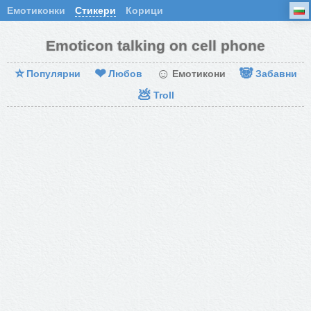
Емотиконки
Стикери
Корици
Emoticon talking on cell phone
⭐
❤
☺
🐼
Популярни
Любов
Емотикони
Забавни
💩
Troll