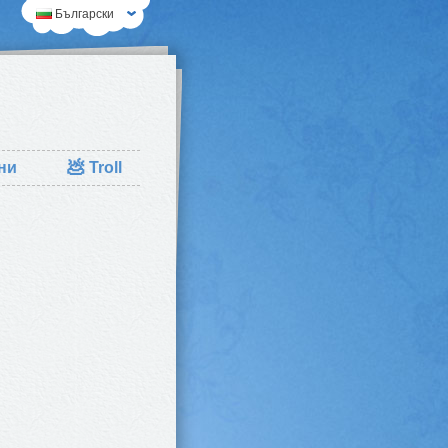
Български
💩
ни
Troll