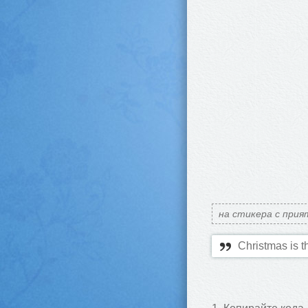
на стикера с прия
Christmas is th