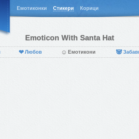
Емотиконки
Стикери
Корици
Emoticon With Santa Hat
❤
☺
🐼
и
Любов
Емотикони
Забав