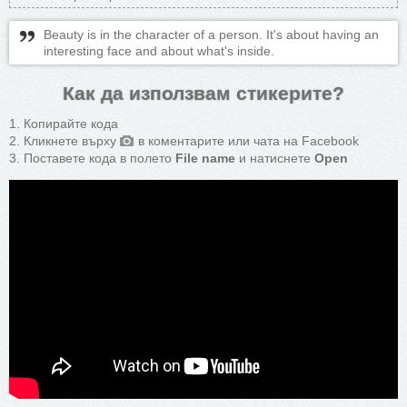
Beauty is in the character of a person. It's about having an
interesting face and about what's inside.
Как да използвам стикерите?
Копирайте кода
Кликнете върху
в коментарите или чата на Facebook
Поставете кода в полето
File name
и натиснете
Open