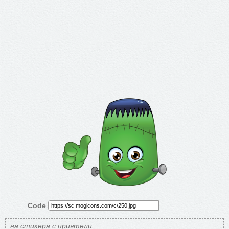
Code
на стикера с приятели.