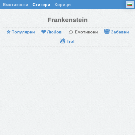
Емотиконки
Стикери
Корици
Frankenstein
⭐
❤
☺
🐼
Популярни
Любов
Емотикони
Забавни
💩
Troll