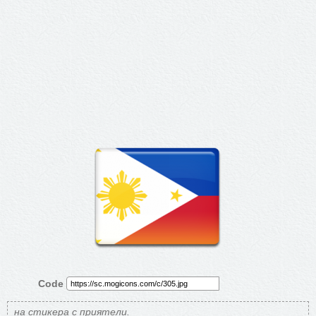
Code
на стикера с приятели.