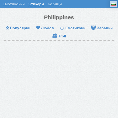
Емотиконки
Стикери
Корици
Philippines
⭐
❤
☺
🐼
Популярни
Любов
Емотикони
Забавни
💩
Troll