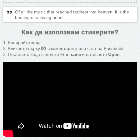
Of all the music that reached farthest into heaven, it is the
beating of a loving heart.
Как да използвам стикерите?
Копирайте кода
Кликнете върху
в коментарите или чата на Facebook
Поставете кода в полето
File name
и натиснете
Open