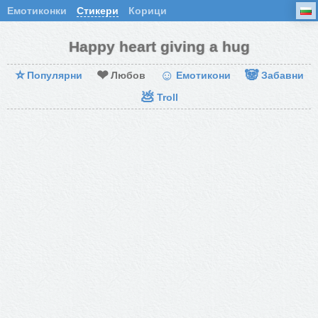
Емотиконки
Стикери
Корици
Happy heart giving a hug
⭐
❤
☺
🐼
Популярни
Любов
Емотикони
Забавни
💩
Troll