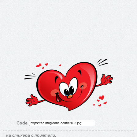
Code
на стикера с приятели.