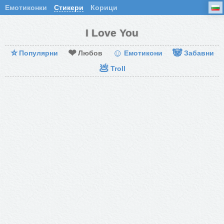
Емотиконки
Стикери
Корици
I Love You
⭐
❤
☺
🐼
Популярни
Любов
Емотикони
Забавни
💩
Troll