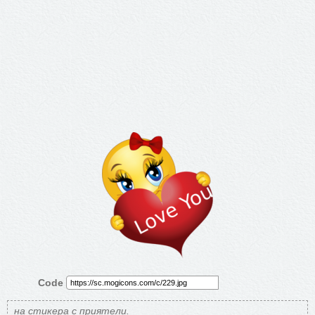
Code
на стикера с приятели.