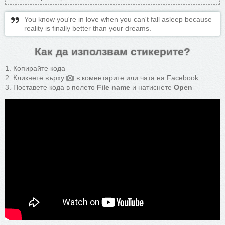
You know you're in love when you can't fall asleep because
reality is finally better than your dreams.
Как да използвам стикерите?
Копирайте кода
Кликнете върху
в коментарите или чата на Facebook
Поставете кода в полето
File name
и натиснете
Open