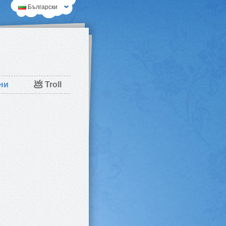
Български
💩
ни
Troll