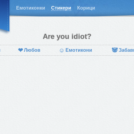
Емотиконки
Стикери
Корици
Are you idiot?
❤
☺
🐼
и
Любов
Емотикони
Забав