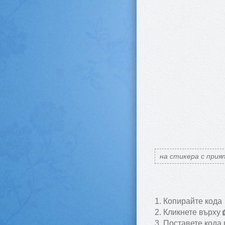
на стикера с прия
Копирайте кода
Кликнете върху
Поставете кода 