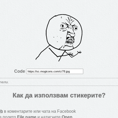
Code
тели.
Как да използвам стикерите?
в коментарите или чата на Facebook
в полето
File name
и натиснете
Open