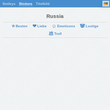
Smileys
Stickers
Titelbild
Russia
⭐
❤
☺
🐼
Besten
Liebe
Emoticons
Lustige
💩
Troll