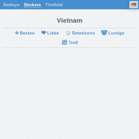
Smileys
Stickers
Titelbild
Vietnam
⭐
❤
☺
🐼
Besten
Liebe
Emoticons
Lustige
💩
Troll