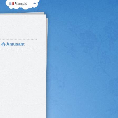
Français
⛄
Amusant