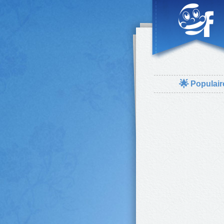
🌟
Populair