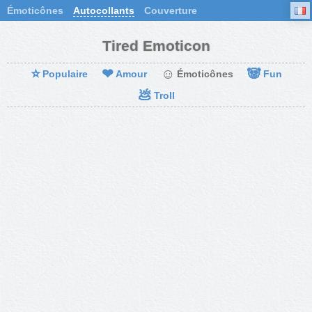
Émoticônes
Autocollants
Couverture
Tired Emoticon
⭐
❤
☺
🐼
Populaire
Amour
Émoticônes
Fun
💩
Troll