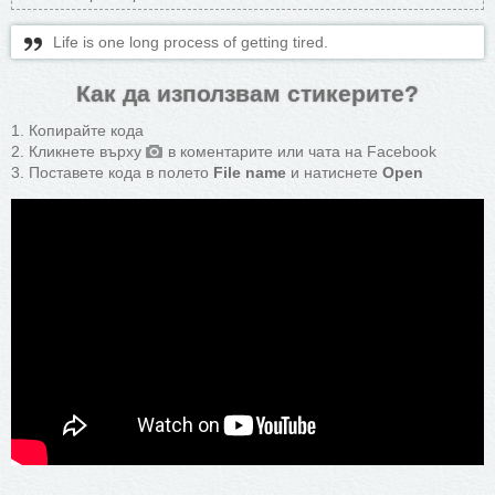
Life is one long process of getting tired.
Как да използвам стикерите?
Копирайте кода
Кликнете върху
в коментарите или чата на Facebook
Поставете кода в полето
File name
и натиснете
Open