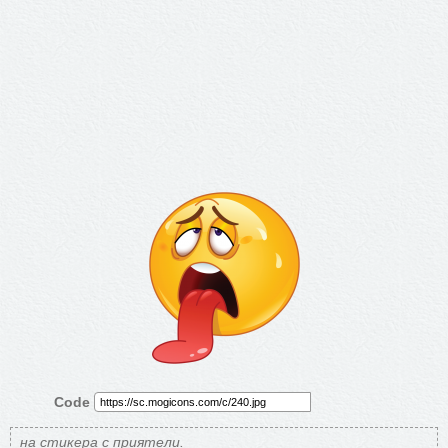
Code
на стикера с приятели.