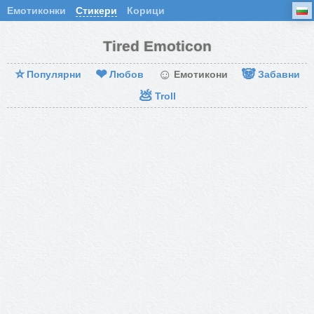
Емотиконки
Стикери
Корици
Tired Emoticon
⭐
❤
☺
🐼
Популярни
Любов
Емотикони
Забавни
💩
Troll