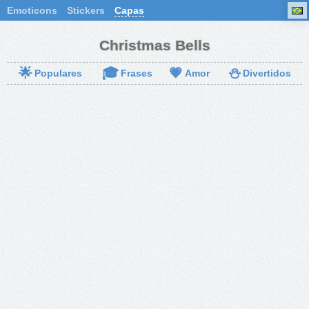
Emoticons
Stickers
Capas
Christmas Bells
🌟
🎓
💗
⛄
Populares
Frases
Amor
Divertidos