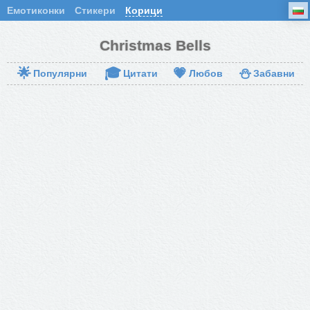
Емотиконки
Стикери
Корици
Christmas Bells
🌟
🎓
💗
⛄
Популярни
Цитати
Любов
Забавни