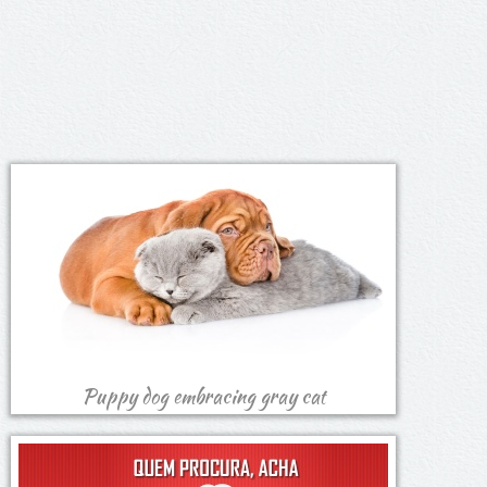
Puppy dog embracing gray cat