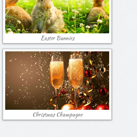
Easter Bunnies
Christmas Champagne