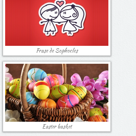
Frase de Sophocles
Easter basket