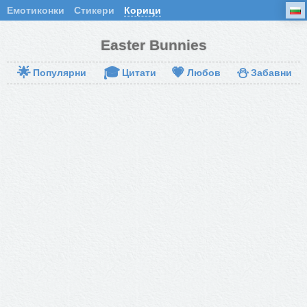
Емотиконки
Стикери
Корици
Easter Bunnies
🌟
🎓
💗
⛄
Популярни
Цитати
Любов
Забавни