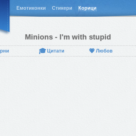
Емотиконки
Стикери
Корици
Minions - I'm with stupid
🎓
💗
рни
Цитати
Любов