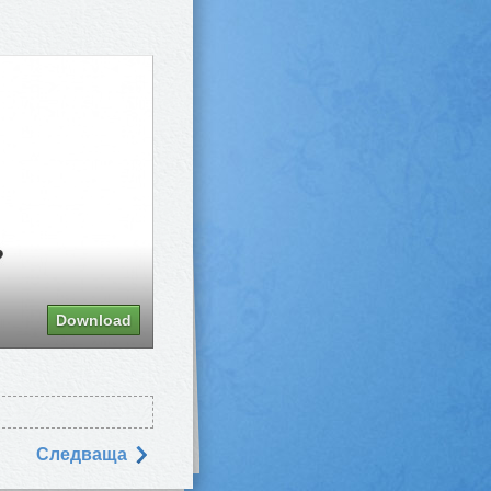
Download
Следваща