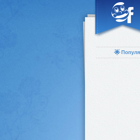
🌟
Популя