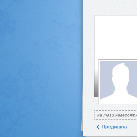
на тази невероятн
Предишна