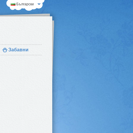
Български
⛄
Забавни