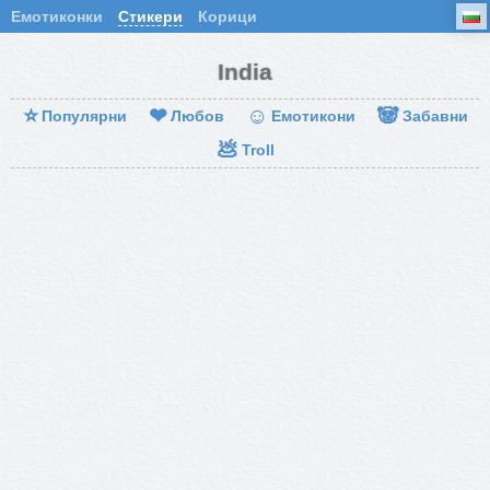
Емотиконки
Стикери
Корици
India
⭐
❤
☺
🐼
Популярни
Любов
Емотикони
Забавни
💩
Troll