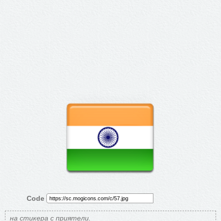
Code
на стикера с приятели.