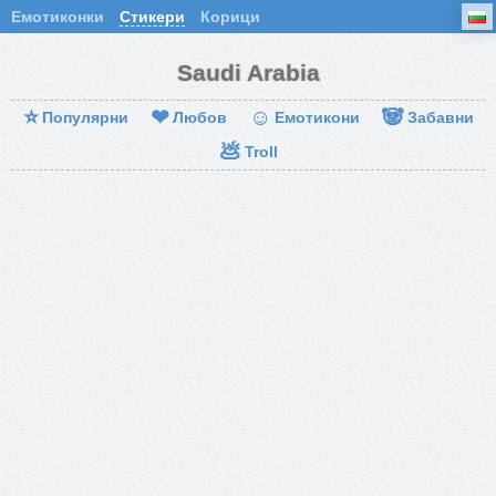
Емотиконки
Стикери
Корици
Saudi Arabia
⭐
❤
☺
🐼
Популярни
Любов
Емотикони
Забавни
💩
Troll