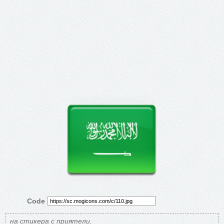
Code
на стикера с приятели.